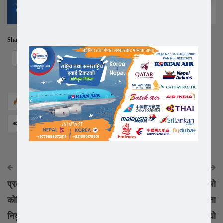
Share this:
Facebook
X
1,361
Facebook
Twitter
Google+
Share
अघिको समाचार
अर्को समाचार
प्रबासी नेपाली एकता मन्च
कोरियामा ९ वर्ष पछिकै ठुलो
कोरियाले तत्काल राजदुत
मुसलधारे बर्षा , मर्ने र बेपत्ता
नियुक्त गर्नुपर्ने बिषय उठायो
हुनेको संख्या ५० पुग्यो