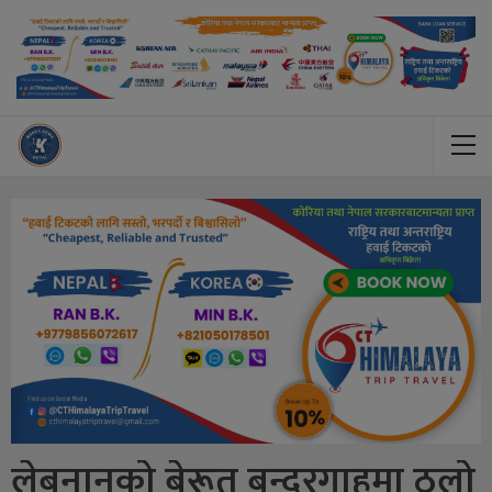
लेबनानको बेरूत बन्दरगाहमा ठूलो