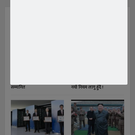
YOU MIGHT ALSO LIKE
All
बहुआयामीक युवा व्यक्तित्व
दक्षिण कोरियामा अगस्ट २४
बिक्की पुलामी अमेरिकामा
तारिखदेखी विदेशीहरुको लागी
सम्मानित
नयाँ नियम लागु हुँदै !