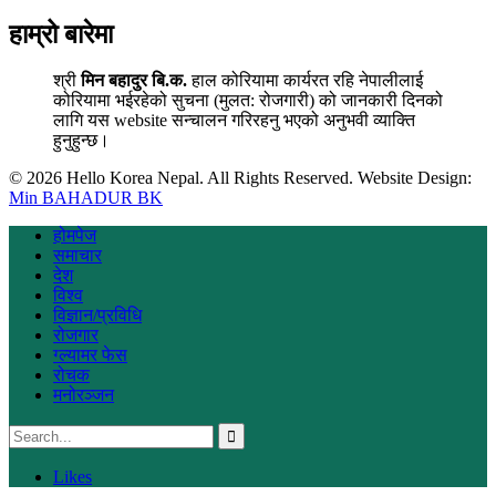
हाम्रो बारेमा
श्री
मिन बहादुर बि.क.
हाल कोरियामा कार्यरत रहि नेपालीलाई
कोरियामा भईरहेको सुचना (मुलत: रोजगारी) को जानकारी दिनको
लागि यस website सन्चालन गरिरहनु भएको अनुभवी व्याक्ति
हुनुहुन्छ।
© 2026 Hello Korea Nepal. All Rights Reserved. Website Design:
Min BAHADUR BK
होमपेज
समाचार
देश
विश्व
विज्ञान/प्रविधि
रोजगार
ग्ल्यामर फेस
रोचक
मनोरञ्जन
Likes