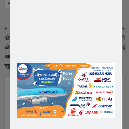
Facebook
Twitter
Google+
Share
अघिको समाचार
अर्को समाचार
कोरियामा बिदेशीको लागी
देउवालाई कोरियाली
कोरोना भ्याक्सिन लगाउन
राष्ट्रपतिको बधाई
आवेदन सम्बन्धि सुचना !!! भिषा
नहुनेले पनि लगाउन पाउने।
YOU MIGHT ALSO LIKE
All