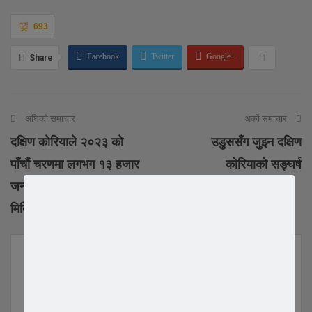
693
Facebook
Twitter
Google+
Share
अघिको समाचार
अर्को समाचार
दक्षिण कोरियाले २०२३ को
उडुससँग जुझ्न दक्षिण
पाँचौं चरणमा लगभग १३ हजार
कोरियाको सङ्घर्ष
जना कामदार छनौट गर्ने ,छनौट
मिति सार्वजनिक
YOU MIGHT ALSO LIKE
All