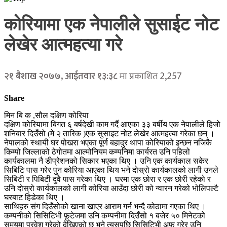
कोरियामा एक नेपालीले सुसाईट नोट
लेखेर आत्महत्या गरे
2,257
२१ बैशाख २०७७, आईतवार १३:३८
मा प्रकाशित
Share
मिन बि क ,सौल दक्षिण कोरिया
दक्षिण कोरियामा बिगत ६ बर्षदेखी काम गर्दै आएका ३३ बर्षीय एक नेपालीले हिजो
शनिबार दिउँसो (मे २ तारिक )एक सुसाइट नोट लेखेर आत्महत्या गरेका छन् ।
नेपालको स्थायी घर पोखरा भएका पूर्ण बहादुर थापा कोरियाको इन्छन नजिकै
किम्पो जिल्लाको ठेगोतमा आल्मोनियम कम्पनिमा कार्यरत उनि पहिलो
कार्यकालमा नै डीप्रेशनको सिकार भएका थिए । उनि एक कार्यकाल सकेर
सिबिटि पास गरेर पुन कोरिया आएका थिय भने दोस्रो कार्यकालको लागी उनले
सिबिटी र पिबिटी दुवै पास गरेका थिए । घरमा एक छोरा र एक छोरी रहेको र
उनि दोस्रो कार्यकालको लागी कोरिया आउँदा छोरी को न्वारन गरेको भोलिपल्टै
घरबाट हिडेका थिए ।
साथिहरु संग दिउँसोको खाना खाएर आराम गर्न भन्दै कोठामा गएका थिए ।
कम्पनीको सिसिटिभी फ़ुटेजमा उनि कम्पनीमा दिउँसो १ बजेर ५० मिनेटको
समयमा प्रवेश गरेको देखिएको छ भने त्यसपछि सिसिटिभी अफ गरेर उनि