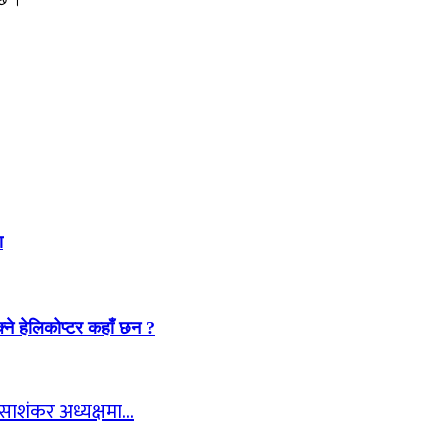
ा
्ने हेलिकोप्टर कहाँ छन ?
न साशंकर अध्यक्षमा…