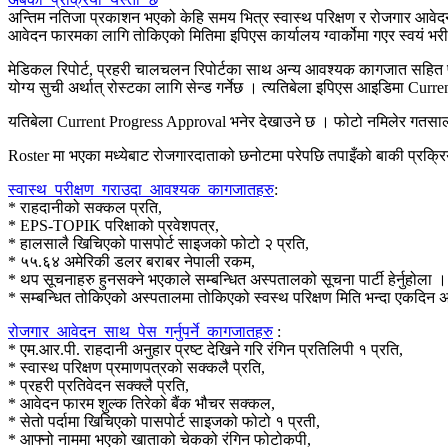
अन्तिम नतिजा प्रकाशन भएको केहि समय भित्र स्वास्थ परिक्षण र रोजगार आवेदन
आवेदन फारमका लागि तोकिएको मितिमा इपिएस कार्यालय ग्वार्कोमा गएर स्वयं भरी ब
मेडिकल रिपोर्ट, प्रहरी चालचलन रिपोर्टका साथ अन्य आवश्यक कागजात सहित फा
योग्य सुची अर्थात् रोस्टका लागि सेन्ड गर्नेछ । त्यतिबेला इपिएस आइडिमा Cu
यतिबेला Current Progress Approval भनेर देखाउने छ । फोटो नमिलेर गतसाल धेरैको
Roster मा भएका मध्येबाट रोजगारदाताको छनोटमा परेपछि तपाइँको बाकी प्रक्
स्वास्थ_परीक्षण_गराउदा_आवश्यक_कागजातहरु
:
* राहदानीको सक्कल प्रति,
* EPS-TOPIK परिक्षाको प्रवेशपत्र,
* हालसालै खिचिएको पासपोर्ट साइजको फोटो २ प्रति,
* ५५.६४ अमेरिकी डलर बराबर नेपाली रकम,
* थप सूचनाहरु हुनसक्ने भएकाले सम्बन्धित अस्पतालको सूचना पार्टी हेर्नुहोला ।
* सम्बन्धित तोकिएको अस्पतालमा तोकिएको स्वस्थ परिक्षण मिति भन्दा एकदिन अगाड
रोजगार_आवेदन_साथ_पेस_गर्नुपर्ने_कागजातहरु
:
* एम.आर.पी. राहदानी अनुहार प्रष्ट देखिने गरि रंगिन प्रतिलिपी १ प्रति,
* स्वास्थ परिक्षण प्रमाणपत्रको सक्कलै प्रति,
* प्रहरी प्रतिवेदन सक्क्लै प्रति,
* आवेदन फारम शुल्क तिरेको बैंक भौचर सक्कल,
* सेतो पर्दामा खिचिएको पासपोर्ट साइजको फोटो १ प्रती,
* आफ्नो नाममा भएको खाताको चेकको रंगिन फोटोकपी,