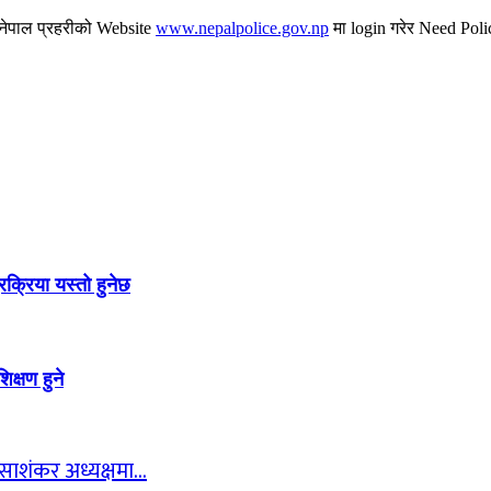
ि नेपाल प्रहरीको Website
www.nepalpolice.gov.np
मा login गरेर Need Poli
क्रिया यस्तो हुनेछ
क्षण हुने
न साशंकर अध्यक्षमा…