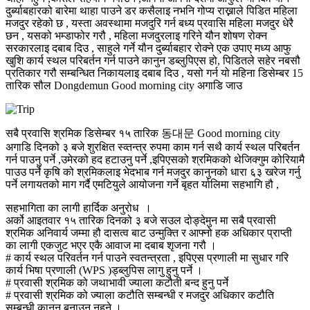
दुर्ब्याबहारको बारेमा थाहा पाउने डर कसैलाइ नभनि गोप्य राख्नाले पिडित महिला
मजदुर रहेको छ , यस्ता अवस्थामा मजदुरि गर्न बध्य प्रवासि महिला मजदुर धेरै
छन , यसको भम्डाफोर गरौ , महिला मजदुरलाइ गरिने यौन शोषण रोक्न
सरकारलाइ दबाब दिउ , साहुले गर्ने यौन दुर्ब्याबहार रोक्ने एक उपाए मध्य आफु
खुशि कार्य स्थल परिबर्तन गर्न पाउने कानुन डब्लुपिएस हो, पिडितले सहेर नबसौ
प्रतिकार गरौ सम्बन्धित निकायलाइ दबाब दिउ , यसो गर्न यो महिना डिसेम्बर 15
तारिक सौल Dongdemun Good morning city अगाडि जाउ
सबै प्रवासि श्रमिक डिसेम्बर १५ तारिक 동대문 Good morning city
अगाडि दिनको ३ बजे शुरक्षित स्व्तन्त्र रुपमा काम गर्न सथै कार्य स्थल परिबर्तन
गर्न पाउनु पर्ने ,उमेरको हद हटाउनु पर्ने ,इपिएसको श्रमिकको थेजिक्गुम कोरियामै
पाउउ पर्ने कृषि को श्रमिकलाइ भेदभाब गर्न मजदुर कानुनको धारा ६३ खरेज गर्नु
पर्ने लगायतको माग गर्दै एमटियुले आयोजना गर्ने बृहत र्यालिमा सहभागि हौ ,
सहभागिता का लागी हार्दिक अनुरोध ।
अर्को आइतवार १५ तारिक दिनको ३ बजे सउल दोङ्देमुन मा सबै प्रवासी
श्रमिक अनिवार्य जम्मा हौ दासत्व बाट उन्मुक्ति र आफ्नो हक अधिकार प्राप्ती
का लागी एकजुट भएर एकै आवाज मा दबाब शृजना गरौ ।
# कार्य स्थल परिवर्तन गर्न पाउने स्वतन्त्रता , इपिएस प्रणाली मा सुधार गरि
कार्य भिषा प्रणाली (WPS )ड्ब्लुपिस लागु हुनु पर्ने ।
# प्रवासी श्रमिक को जथाभावी ज्याला कटौती बन्द हुनु पर्ने
# प्रवासी श्रमिक को ज्याला कटौति सम्बन्धी र मजदुर अधिकार कटौति
सम्बन्
धी कानुन बनाउन नहुने ।