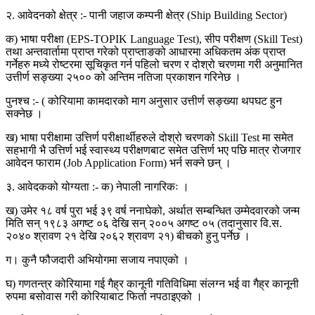
२. आवेदनको क्षेत्र :- पानी जहाज कम्पनी क्षेत्र (Ship Building Sector)
क) भाषा परीक्षा (EPS-TOPIK Language Test), सीप परीक्षण (Skill Test)
तथा अन्तवार्तामा प्राप्त गरेको प्राप्ताङको आधारमा अधिकतम अंक प्राप्त
गर्नेहरु मध्ये रोष्टरमा सूचिकृत गर्न पहिलो चरण र दोश्रो चरणमा गरी अनुमानित
उत्तीर्ण सङ्ख्या २५०० को अन्तिम नतिजा प्रकाशन गरिनेछ ।
पुनश्च :- ( कोरियामा कामदारको माग अनुसार उत्तीर्ण सङ्ख्या थपघट हुन
सक्नेछ ।
ख) भाषा परीक्षामा उत्तिर्ण परीक्षार्थीहरुले दोश्रो चरणको Skill Test मा समेत
सहभागी भै उत्तिर्ण भई स्वास्थ्य परीक्षणबाट समेत उत्तिर्ण भए पछि मात्र रोजगार
आवेदन फाराम (Job Application Form) भर्न सक्ने छन् ।
३. आवेदकको योग्यता :- क) नेपाली नागरिकः ।
ख) उमेर १८ वर्ष पुरा भई ३९ वर्ष ननाघेको, अर्थात सम्बन्धित उम्मेदवारको जन्म
मिति सन् १९८३ अगष्ट ०६ देखि सन् २००५ अगष्ट ०५ (तदानुसार वि.स.
२०४० श्रावण २१ देखि २०६२ श्रावण २१) बीचको हुनु पर्नेछ ।
ग। कुनै फौजदारी अभियोगमा सजाय नपाएको ।
घ) गणतन्त्र कोरियामा गई गैह्र कानूनी गतिविधिमा संलग्न भई वा गैह्र कानूनी
रुपमा बसोवास गरी कोरियाबाट फिर्ता नपठाइएको ।