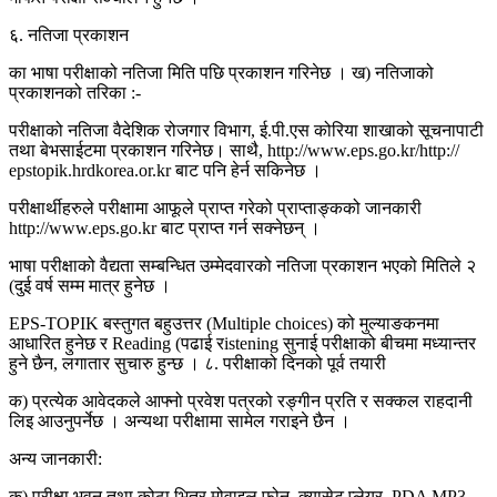
६. नतिजा प्रकाशन
का भाषा परीक्षाको नतिजा मिति पछि प्रकाशन गरिनेछ । ख) नतिजाको
प्रकाशनको तरिका :-
परीक्षाको नतिजा वैदेशिक रोजगार विभाग, ई.पी.एस कोरिया शाखाको सूचनापाटी
तथा बेभसाईटमा प्रकाशन गरिनेछ। साथै, http://www.eps.go.kr/http://
epstopik.hrdkorea.or.kr बाट पनि हेर्न सकिनेछ ।
परीक्षार्थीहरुले परीक्षामा आफूले प्राप्त गरेको प्राप्ताङ्कको जानकारी
http://www.eps.go.kr बाट प्राप्त गर्न सक्नेछन् ।
भाषा परीक्षाको वैद्यता सम्बन्धित उम्मेदवारको नतिजा प्रकाशन भएको मितिले २
(दुई वर्ष सम्म मात्र हुनेछ ।
EPS-TOPIK बस्तुगत बहुउत्तर (Multiple choices) को मुल्याङकनमा
आधारित हुनेछ र Reading (पढाई रistening सुनाई परीक्षाको बीचमा मध्यान्तर
हुने छैन, लगातार सुचारु हुन्छ । ८. परीक्षाको दिनको पूर्व तयारी
क) प्रत्येक आवेदकले आफ्नो प्रवेश पत्रको रङ्गीन प्रति र सक्कल राहदानी
लिइ आउनुपर्नेछ । अन्यथा परीक्षामा सामेल गराइने छैन ।
अन्य जानकारी:
क) परीक्षा भवन तथा कोठा भित्र मोवाइल फोन, क्यासेट प्लेयर, PDA MP3