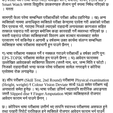
Smart Watch जस्ता विद्युतीय उपकरणहरु लैजान पुर्ण रुपमा निषेध गरिएको छ
। यस्ता
सामग्री फेला परेमा सम्बन्धित परीक्षार्थीको परीक्षा अवैध ठहरिनेछ । ख) अन्य
व्यक्तिको नाममा अनाधिकृत व्यक्तिले परीक्षा केन्द्रमा प्रवेश गरी अकांको परीक्षा
दिन प्रयास गरे, गराएमा निजले ल्याएको राहदानी लगायतका कागजात सहित
तत्काल पक्राउ गरी कानून बमोजिम कडा कारवाही गर्ने व्यवस्था गरिएको छ ।
यसरी पक्राउ परेका व्यक्तिहरुको विवरण आम सञ्चार माध्यमबाट समेत
प्रसारण गर्न सकिनेछ र आगामी ४ वर्षसम्म उक्त कार्यमा संलग्न सम्बन्धित
व्यक्तिहरु भाषा परीक्षामा सहभागी हुन पाउने छैनन् ।
ग) भाषा परीक्षामा नक्कल गर्ने र नक्कल गराउने परीक्षार्थी ४ वर्षका लागि पुनः
EPS-TOPIK परीक्षामा सामेल हुन पाउने छैनन् । घ) आवेदन फाराममा
उल्लेखित आवेदकको व्यक्तिगत विवरण (जस्तै नाम, थर, जन्म मिति र फोटो।
निजको राहदानीको भन्दा फरक परेमा परीक्षामा सामेल नगराइने र कोरिया
प्रवेशमा रोक लगाइनेछ ।
ड) सीप परीक्षण (Skill Test, 2nd Round) परीक्षामा Physical examination
(Height, weight) र Colour Vision Deviate साथै Skill समेत परीक्षण भई
अन्तवार्ता समेत हुनेछ । च) भाषा परीक्षा उत्तिर्ण भएतापनि शारीरिक अपाङ्गता
जस्तै Slipped dise र Finger Amputation भएका व्यक्तिहरुले रोजगार
आवेदन फाराम भर्न पाउने छैनन् ।
छ। कोरियन भाषा परीक्षामा उत्तीर्ण भए तापनि स्वास्थ्य परीक्षणमा असफल हुने
तथा प्रहरी रिपोर्ट प्रतिकुल हुने व्यक्तिले रोजगार आवेदन फाराम भर्न पाउने