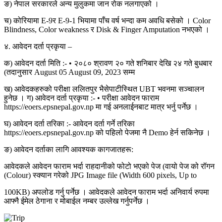
ङ) नेपाल सरकारले अन्य मुलुकमा जान रोक नलगाएको ।
च) कोरियामा E-9र E-9-1 भियामा पाँच वर्ष भन्दा कम अवधि बसेको । Color
Blindness, Color weakness र Disk & Finger Amputation नभएको ।
४. आवेदन दर्ता प्रकृया –
क) आवेदन दर्ता मिति :- • २०८० श्रावण २० गते शनिबार देखि २४ गते बुधबार
(तदानुसार August 05 August 09, 2023 सम्म
ख) आवेदकहरुको परीक्षा ललितपुर भैसेपाटीस्थित UBT भवनमा सञ्चालन
हुनेछ । ग) आवेदन दर्ता प्रकृया :- • परीक्षा आवेदन फाराम
https://eoers.epsnepal.gov.np मा गई अनलाईनबाट मात्र भर्नु पर्नेछ ।
घ) आवेदन दर्ता तरिका :- आवेदन दर्ता गर्ने तरिका
https://eoers.epsnepal.gov.np को पहिलो पेजमा नै Demo हेर्न सकिनेछ ।
ङ) आवेदन दर्ताका लागि आवश्यक कागजातहरू:
आवेदकले आवेदन फाराम भर्दा राहदानीको फोटो भएको पेज (वायो पेज को रॉगन
(Colour) स्क्यान गरेको JPG Image file (Width 600 pixels, Up to
100KB) अपलोड गर्नु पर्नेछ । आवेदकले आवेदन फाराम भर्दा अनिवार्य रुपमा
आफ्नै ईमेल ठेगाना र मोबाईल नम्बर उल्लेख गर्नुपर्नेछ ।