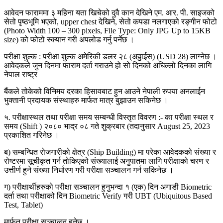
आवेदन फाराममा ३ महिना यता खिचेको दुवै कान देखिने एम. आर. पी. साइजको
सेतो पृष्ठभूमि भएको, upper chest देखिने, सेतो कपडा नलगाएको रङ्गीन फोटो
(Photo Width 100 – 300 pixels, File Type: Only JPG Up to 15KB
size) को फोटो स्क्यान गरी अपलोड गर्नु पर्नेछ ।
परीक्षा शुल्क : परीक्षा शुल्क अमेरिकी डलर २८ (अठ्ठाईस) (USD 28) लाग्नेछ ।
आवेदकले जुन दिनमा फाराम दर्ता गराउने हो सो दिनको अघिल्लो दिनका लागि
नेपाल राष्ट्र
बैंकले तोकेको विनिमय दरका हिसावबाट हुन आउने नेपाली रुपया अनलाईन
भुक्तानी प्रदायक संस्थाहरु मार्फत मात्र बुझाउन सकिनेछ ।
५. परीक्षास्थल तथा परीक्षा समय सम्बन्धी विस्तृत विवरण :- का परीक्षा स्थल र
समय (Shift ) २०८० भाद्र ०८ गते शुक्रबार (तदानुसार August 25, 2023
प्रकाशित गरिनेछ ।
ब) सम्बन्धित रोजगारीको क्षेत्र (Ship Building) मा परेका आवेदकको संख्या र
रोष्टरमा सूचीकृत गर्न तोकिएको संख्यालाई अनुपातमा लागि परीक्षाको चरण र
उत्तीर्ण हुने संख्या निर्धारण गरी परीक्षा सञ्चालन गर्न सकिनेछ ।
ग) परीक्षार्थीहरुको परीक्षा सञ्चालन हुनुभन्दा १ (एक) दिन अगाडी Biometric
दर्ता तथा परीक्षाको दिन Biometric Verify गरी UBT (Ubiquitous Based
Test, Tablet)
मार्फत परीक्षा सञ्चालन हुनेछ ।