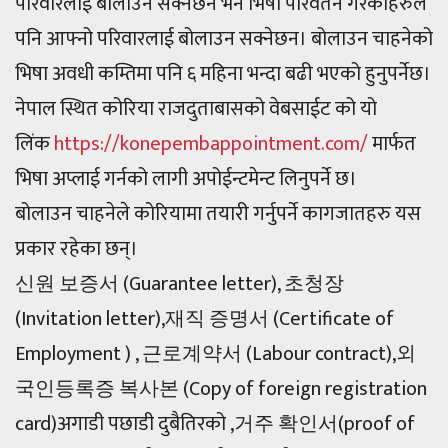
परिवारलाई बोलाउन सक्नेछन भने भिषा परिवर्तन गरेकाहरुले
पनि आफ्नो परिवारलाई बोलाउन सक्नेछन। बोलाउन चाहनेको
भिषा अवधी कम्तिमा पनि ६ महिना भन्दा बढी भएको हुनुपर्नेछ।
नेपाल स्थित कोरिया राजदुताबासको वेबसाईट को यो
लिंक
https://konepembappointment.com/
मार्फत
भिषा अप्लाई गर्नको लागी अपोईन्टमेन्ट लिनुपर्ने छ।
बोलाउन चाहनेले कोरियामा तयारी गर्नुपर्ने कागजातहरु यस
प्रकार रहेका छन्।
신원 보증서 (Guarantee letter), 초청장
(Invitation letter),재직 증명서 (Certificate of
Employment ) , 근로계약서 (Labour contract),외
국인등록증 복사본 (Copy of foreign registration
card)अगाडी पछाडी दुबैतिरको ,거주 확인서(proof of