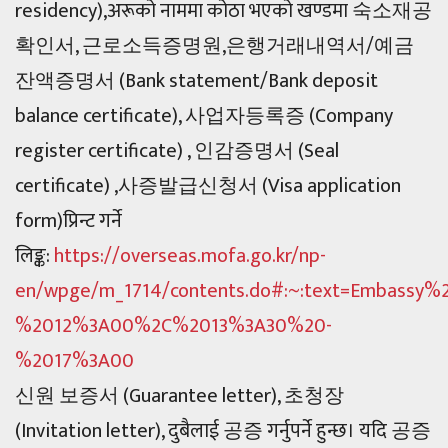
residency),अरूको नाममा कोठा भएको खण्डमा 숙소재공
확인서, 근로소득증명원,은행거래내역서/예금
잔액증명서 (Bank statement/Bank deposit
balance certificate), 사업자등록증 (Company
register certificate) , 인감증명서 (Seal
certificate) ,사증발급신청서 (Visa application
form)प्रिन्ट गर्ने
लिङ्क:
https://overseas.mofa.go.kr/np-
en/wpge/m_1714/contents.do#:~:text=Embas
%2012%3A00%2C%2013%3A30%20-
%2017%3A00
신원 보증서 (Guarantee letter), 초청장
(Invitation letter), दुबैलाई 공증 गर्नुपर्ने हुन्छ। यदि 공증