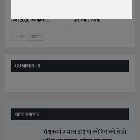
मुक्तक प्रतिष्ठान दक्षिण कोरिया
शिक्षिकामाथि जातीय विभेद गर्ने
को आयोजनामा ‘बृहत् साहित्य
प्रधानाध्यापकलाई नौ महिना कैद,
मेला 2026’ कार्यक्रम…
७५ हजार रुपैया…
PREV
NEXT
COMMENTS
ताजा समाचार
विश्वकर्मा समाज दक्षिण कोरियाको तेस्रो