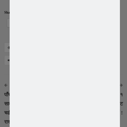
Share this:
Facebook
X
415
Facebook
Twitter
Google+
Share
अघिको समाचार
अर्को समाचार
पाँच बर्षे कार्यकाल सकेर अव
दक्षिण कोरियाले आउदो जुन १
सादा जिवन विताउने भन्दै ट्रेन
तारिख देखी प्रतिबन्धित भिजिट
चढी आफ्नै गाउँ फर्किए पुर्व
पुन: सुचारु गर्ने !
रास्ट्रपती मुन जे ईन!