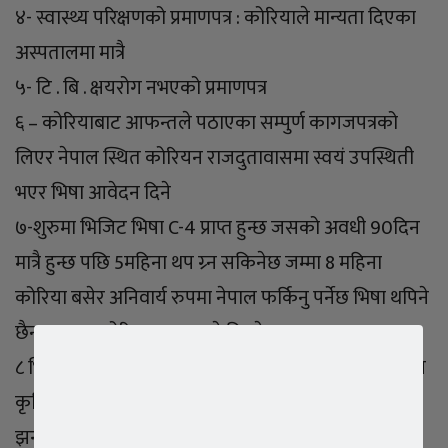
४- स्वास्थ्य परिक्षणको प्रमाणपत्र : कोरियाले मान्यता दिएका
अस्पतालमा मात्रै
५- टि . बि . क्षयरोग नभएको प्रमाणपत्र
६ – कोरियाबाट आफन्तले पठाएका सम्पुर्ण कागजपत्रको
लिएर नेपाल स्थित कोरियन राजदुतावासमा स्वयं उपस्थिती
भएर भिषा आवेदन दिने
७-शुरुमा भिजिट भिषा C-4 प्राप्त हुन्छ जसको अवधी 90दिन
मात्रै हुन्छ पछि 5महिना थप ग्र्न सकिनेछ जम्मा 8 महिना
कोरिया बसेर अनिवार्य रुपमा नेपाल फर्किनु पर्नेछ भिषा थपिने
छैन तर पुनः कोरिया आउन भने मिल्नेछ ।
८ भिषा प्राप्त गरेपछी जहाज चडेर सरररर कोरिया आउने अनि
कृषि , मत्स्य तथा पशुपालनको क्षेत्रमा काम गर्ने।
झन्झटिलो पनि सजिलो पनि दुबै छ है ।