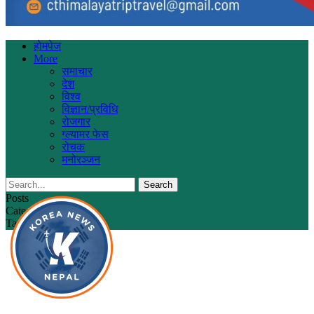
होमपेज
More
समाचार
देश
विश्व
विज्ञान/प्रविधि
रोजगार
ग्ल्यामर फेस
रोचक
मनोरञ्जन
Posts
Categories
Tags