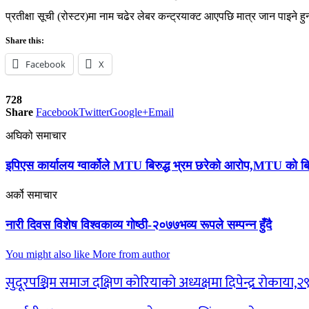
प्रतीक्षा सूची (रोस्टर)मा नाम चढेर लेबर कन्ट्रयाक्ट आएपछि मात्र जान पाइने हुन
Share this:
Facebook
X
728
Share
Facebook
Twitter
Google+
Email
अघिको समाचार
इपिएस कार्यालय ग्वार्कोले MTU बिरुद्ध भ्रम छरेको आरोप,MTU को बिज्
अर्को समाचार
नारी दिवस विशेष विश्वकाव्य गोष्ठी-२०७७भ​व्य​ रूप​ले स​म्प​न्न​ हुँदै
You might also like
More from author
सुदूरपश्चिम समाज दक्षिण कोरियाको अध्यक्षमा दिपेन्द्र रोकाया,