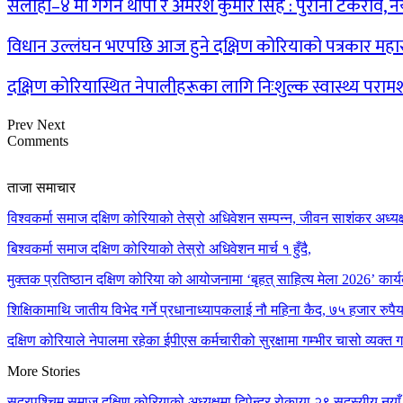
सर्लाही–४ मा गगन थापा र अमरेश कुमार सिंह : पुरानो टकराव, नयाँ 
विधान उल्लंघन भएपछि आज हुने दक्षिण कोरियाको पत्रकार मह
दक्षिण कोरियास्थित नेपालीहरूका लागि निःशुल्क स्वास्थ्य परामर्श
Prev
Next
Comments
ताजा समाचार
विश्वकर्मा समाज दक्षिण कोरियाको तेस्रो अधिवेशन सम्पन्न, जीवन साशंकर अध्यक्ष
बिश्वकर्मा समाज दक्षिण कोरियाको तेस्रो अधिवेशन मार्च १ हुँदै,
मुक्तक प्रतिष्ठान दक्षिण कोरिया को आयोजनामा ‘बृहत् साहित्य मेला 2026’ कार्य
शिक्षिकामाथि जातीय विभेद गर्ने प्रधानाध्यापकलाई नौ महिना कैद, ७५ हजार रुप
दक्षिण कोरियाले नेपालमा रहेका ईपीएस कर्मचारीको सुरक्षामा गम्भीर चासो व्यक्त 
More Stories
सुदूरपश्चिम समाज दक्षिण कोरियाको अध्यक्षमा दिपेन्द्र रोकाया,२९ सदस्यीय नया