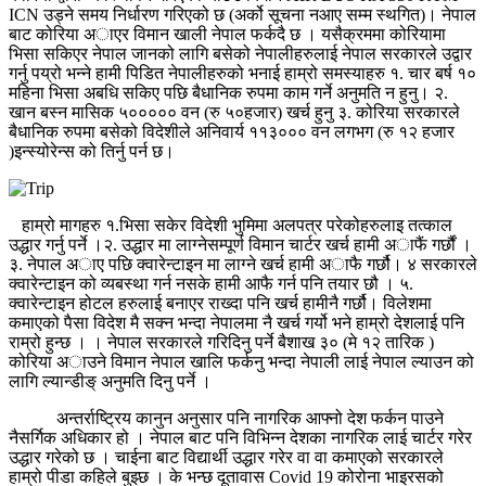
ICN उड्ने समय निर्धारण गरिएको छ (अर्को सूचना नआए सम्म स्थगित)। नेपाल
बाट कोरिया अाएर विमान खाली नेपाल फर्कदै छ । यसैक्रममा कोरियामा
भिसा सकिएर नेपाल जानको लागि बसेको नेपालीहरुलाई नेपाल सरकारले उद्वार
गर्नु पय्रो भन्ने हामी पिडित नेपालीहरुको भनाई हाम्रो समस्याहरु १. चार बर्ष १०
महिना भिसा अबधि सकिए पछि बैधानिक रुपमा काम गर्ने अनुमति न हुनु। २.
खान बस्न मासिक ५००००० वन (रु ५०हजार) खर्च हुनु ३. कोरिया सरकारले
बैधानिक रुपमा बसेको विदेशीले अनिवार्य ११३००० वन लगभग (रु १२ हजार
)इन्स्योरेन्स को तिर्नु पर्न छ।
हाम्रो मागहरु १.भिसा सकेर विदेशी भुमिमा अलपत्र परेकोहरुलाइ तत्काल
उद्धार गर्नु पर्ने ।२. उद्धार मा लाग्नेसम्पूर्ण विमान चार्टर खर्च हामी अाफैं गर्छौं ।
३. नेपाल अाए पछि क्वारेन्टाइन मा लाग्ने खर्च हामी अाफै गर्छौ। ४ सरकारले
क्वारेन्टाइन को व्यबस्था गर्न नसके हामी आफै गर्न पनि तयार छौ । ५.
क्वारेन्टाइन होटल हरुलाई बनाएर राख्दा पनि खर्च हामीनै गर्छौ। विलेशमा
कमाएको पैसा विदेश मै सक्न भन्दा नेपालमा नै खर्च गर्यो भने हाम्रो देशलाई पनि
राम्रो हुन्छ । । नेपाल सरकारले गरिदिनु पर्ने बैशाख ३० (मे १२ तारिक )
कोरिया अाउने विमान नेपाल खालि फर्कनु भन्दा नेपाली लाई नेपाल ल्याउन को
लागि ल्यान्डीङ् अनुमति दिनु पर्ने ।
अन्तर्राष्ट्रिय कानुन अनुसार पनि नागरिक आफ्नो देश फर्कन पाउने
नैसर्गिक अधिकार हो । नेपाल बाट पनि विभिन्न देशका नागरिक लाई चार्टर गरेर
उद्धार गरेको छ । चाईना बाट विद्यार्थी उद्धार गरेर वा वा कमाएको सरकारले
हाम्रो पीडा कहिले बुझ्छ । के भन्छ दूतावास Covid 19 कोरोना भाइरसको