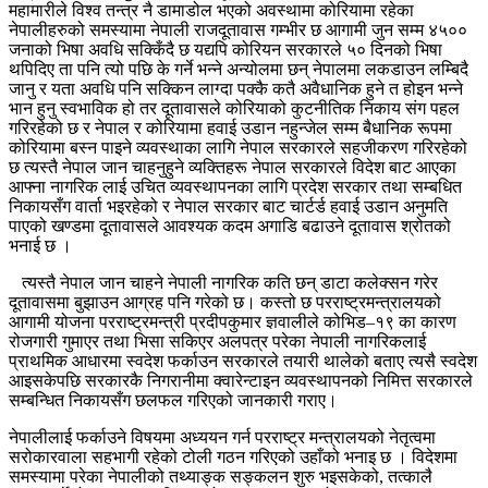
महामारीले विश्व तन्त्र नै डामाडोल भएको अवस्थामा कोरियामा रहेका
नेपालीहरुको समस्यामा नेपाली राजदूतावास गम्भीर छ आगामी जुन सम्म ४५००
जनाको भिषा अवधि सक्किँदै छ यद्यपि कोरियन सरकारले ५० दिनको भिषा
थपिदिए ता पनि त्यो पछि के गर्ने भन्ने अन्योलमा छन् नेपालमा लकडाउन लम्बिदै
जानु र यता अवधि पनि सक्किन लाग्दा पक्कै कतै अवैधानिक हुने त होइन भन्ने
भान हुनु स्वभाविक हो तर दूतावासले कोरियाको कुटनीतिक निकाय संग पहल
गरिरहेको छ र नेपाल र कोरियामा हवाई उडान नहुन्जेल सम्म बैधानिक रूपमा
कोरियामा बस्न पाइने व्यवस्थाका लागि नेपाल सरकारले सहजीकरण गरिरहेको
छ त्यस्तै नेपाल जान चाहनुहुने व्यक्तिहरू नेपाल सरकारले विदेश बाट आएका
आफ्ना नागरिक लाई उचित व्यवस्थापनका लागि प्रदेश सरकार तथा सम्बधित
निकायसँग वार्ता भइरहेको र नेपाल सरकार बाट चार्टर्ड हवाई उडान अनुमति
पाएको खण्डमा दूतावासले आवश्यक कदम अगाडि बढाउने दूतावास श्रोतको
भनाई छ ।
त्यस्तै नेपाल जान चाहने नेपाली नागरिक कति छन् डाटा कलेक्सन गरेर
दूतावासमा बुझाउन आग्रह पनि गरेको छ। कस्तो छ परराष्ट्रमन्त्रालयको
आगामी योजना परराष्ट्रमन्त्री प्रदीपकुमार ज्ञवालीले कोभिड–१९ का कारण
रोजगारी गुमाएर तथा भिसा सकिएर अलपत्र परेका नेपाली नागरिकलाई
प्राथमिक आधारमा स्वदेश फर्काउन सरकारले तयारी थालेको बताए त्यसै स्वदेश
आइसकेपछि सरकारकै निगरानीमा क्वारेन्टाइन व्यवस्थापनको निमित्त सरकारले
सम्बन्धित निकायसँग छलफल गरिएको जानकारी गराए।
नेपालीलाई फर्काउने विषयमा अध्ययन गर्न परराष्ट्र मन्त्रालयको नेतृत्वमा
सरोकारवाला सहभागी रहेको टोली गठन गरिएको उहाँको भनाइ छ । विदेशमा
समस्यामा परेका नेपालीको तथ्याङ्क सङ्कलन शुरु भइसकेको, तत्कालै