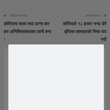
अघिको समाचार
अर्को समाचार
कोरियामा क्लब तथा डान्स बार
कोरियाले १८ हजार भन्दा धेरै
हरु अनिश्चितकालका लागी बन्द
इपिएस कामदारको भिसा थप
!
गर्यो
YOU MIGHT ALSO LIKE
All
विश्वकर्मा समाज दक्षिण
बिश्वकर्मा समाज दक्षिण
कोरियाको तेस्रो अधिवेशन सम्पन्न,
कोरियाको तेस्रो अधिवेशन मार्च १