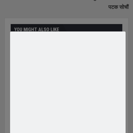
पटक सोचौं
YOU MIGHT ALSO LIKE
“ब्रेक अफ” को प्रस्ताव राखेकी
कृषिमा कोरिया आएकी सृजनाले
प्रेमिकाको कोरियाको खाङ्गनाम
कोरियाको राष्ट्रिय प्राविधिक तर्फ
शहरमा दिउँसै…
स्किन केयरको प्रमाणपत्र…