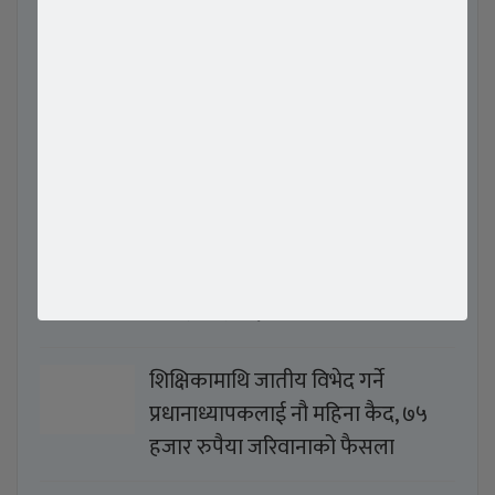
विश्वकर्मा समाज दक्षिण कोरियाको तेस्रो
अधिवेशन सम्पन्न, जीवन साशंकर
अध्यक्षमा निर्वाचित
बिश्वकर्मा समाज दक्षिण कोरियाको तेस्रो
अधिवेशन मार्च १ हुँदै,
मुक्तक प्रतिष्ठान दक्षिण कोरिया को
आयोजनामा ‘बृहत् साहित्य मेला 2026’
कार्यक्रम सम्पन्न
शिक्षिकामाथि जातीय विभेद गर्ने
प्रधानाध्यापकलाई नौ महिना कैद, ७५
हजार रुपैया जरिवानाको फैसला