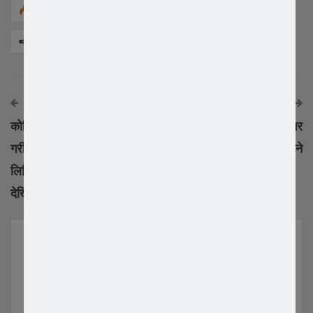
1,073
Facebook
Twitter
Google+
Share
अघिको समाचार
अर्को समाचार
कोरियामा विदेशीहरू लाई लक्षित
मेचु धिमाल र अन्जु राना मगर
गरी ड्राइभिङ लाइसेन्सको
सलनालमा कोरिया आउने
लिखित तयारी कक्षा डिसेम्बर ८
देखि सञ्चालन हुने
YOU MIGHT ALSO LIKE
All