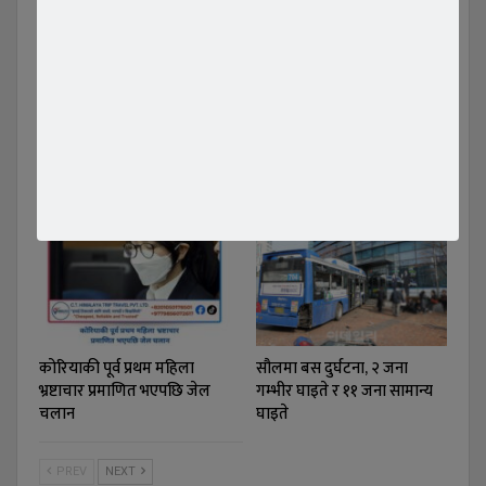
विश्वकर्मा समाज दक्षिण
स्याङ्जा परिवार कोरियाको
कोरियाको तेस्रो अधिवेशन सम्पन्न,
वार्षिक बनभोज कार्यक्रम मे
जीवन साशंकर अध्यक्षमा…
२३-२४ मा, सबैलाई
सहभागिताको…
कोरियाकी पूर्व प्रथम महिला
सौलमा बस दुर्घटना, २ जना
भ्रष्टाचार प्रमाणित भएपछि जेल
गम्भीर घाइते र ११ जना सामान्य
चलान
घाइते
PREV
NEXT