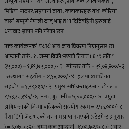
सम्पुर्ण सहयोगी संघ सस्थाहरु ,प्रायोजक ,सौजन्यकर्ता ,
मिडिया पार्टनर,सहयोगी दाता , कलाकारहरु तथा कोरिया
बासी सम्पुर्ण नेपाली दाजु भाइ तथा दिदिबहिनी हरुलाई
धन्यवाद ज्ञापन पनि गरेका छन ।
उक्त कार्यक्रमको यथार्थ आय ब्यय विवरण निम्नानुसार छ।
आम्दानी तर्फ : १ . जम्मा बिक्री भएको टिकट ( ६७९ प्रति *
२५,०००) = १,६९,७५,००० /- २ . स्पोन्सर तर्फ = ५९,०३,६००/- ३
. संस्थागत सहयोग = ४,१६,०००/- ४ . हलमा ब्याक्तीगत
सहयोग = ९,३९,११०/- ५ . प्रमुख अभियन्ताहरुबाट टोटल =
१,५३,३२,१४६/- ६ . नगद भुक्तानी = ५,४४,०००/- ७ . प्रमुख
अभियन्ताको जिम्मा बाहेकको सहयोग रकम = २,५६,०००/- ८ .
पैसा डिपोजिट भएको तर नाम प्राप्त नभएको (स्टेटमेन्ट अनुसार
) = ३,०७,०५२/- जम्मा कुल आम्दानी : ४,०६,७२,९०८ /- ( चार