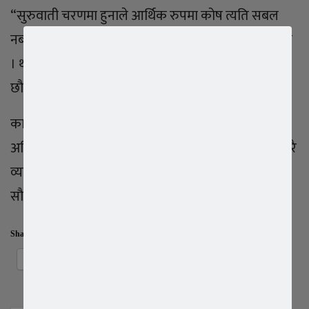
“सुरुवाती चरणमा हुनाले आर्थिक रुपमा कोष त्यति सबल
नबन्ला तरपनि हामीले एउटा अबधारणाको बिकास गरेका छौ
। थप आर्थिक श्रोतहरु पहिचान गरि यसलाई थप बढावा दिने
छौ “ अभियान्ता लक्ष्मी नारायण बस्नेतले थपे।
कार्यक्रमलाइ सफल बनाउन कोरियामा रहेका सयौं
अभियान्ताहरु अहोरात्र खटेर लागेका थिए भने ३ सय भन्दा धेरै
व्यक्तिगत सहयोगीदाता , बिभिन्न संघसंथा , ब्यावसायी
सौजन्यकर्ताले खुलेर सहयोग गरेका थिए ।
Share this:
Facebook
X