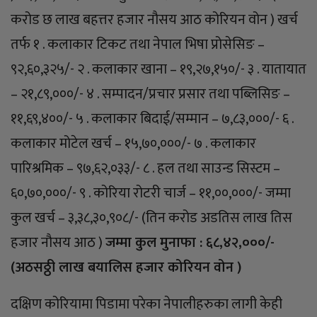
करोड छ लाख बहत्तर हजार नौसय आठ कोरियन वोन ) खर्च
तर्फ १ . कलाकार टिकट तथा नेपाल भिषा प्रोसेसिङ –
९२,६०,३२५/- २ . कलाकार खाना – १९,२७,१५०/- ३ . यातायात
– २१,८९,०००/- ४ . सम्पादन/प्रचार प्रसार तथा पब्लिसिङ –
११,६९,४००/- ५ . कलाकार बिदाई/सम्मान – ७,८३,०००/- ६ .
कलाकार मोटेल खर्च – १५,७०,०००/- ७ . कलाकार
पारिश्रमिक – ९७,६२,०३३/- ८ . हल तथा साउन्ड सिस्टम –
६०,७०,०००/- ९ . कोरिया रोटरी चार्ज – ११,००,०००/- जम्मा
कुल खर्च – ३,३८,३०,९०८/- (तिन करोड अडतिस लाख तिस
हजार नौसय आठ )
जम्मा कुल मुनाफा : ६८,४२,०००/-
(अठसठ्ठी लाख बयालिस हजार कोरियन वोन )
दक्षिण कोरियामा पिडामा परेका नेपालीहरुका लागी केही