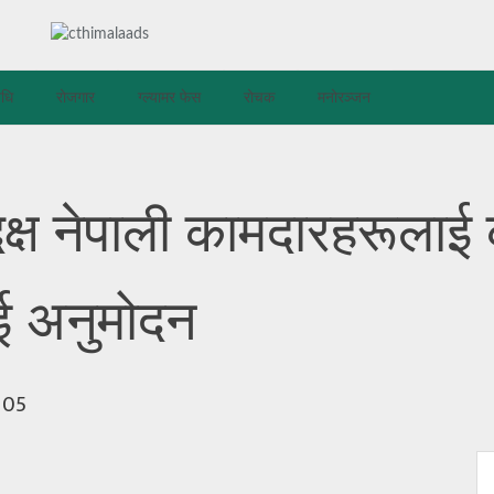
िधि
रोजगार
ग्ल्यामर फेस
रोचक
मनोरञ्जन
क्ष नेपाली कामदारहरूलाई 
ाई अनुमोदन
105