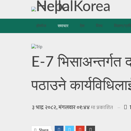
होमपेज
समाचार
देश
विश्व
विज्ञान/प्रव
E-7 भिसाअन्तर्गत द
पठाउने कार्यविधिल
३ भाद्र २०८२, मंगलवार ०१:४४
मा प्रकाशित
Share