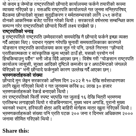
यो कदम इ जेम्योङ राष्ट्रपतिको छोंग्वादे कार्यालयमा फर्कने तयारीको रूपमा
व्याख्या गरिएको छ। यसअघि राष्ट्रपति कार्यालयले गत जुनमा मन्त्रिपरिषद्
बैठकमा छोंग्वादेको सुरक्षा सुदृढीकरण र मर्मतसम्भारको लागि २५९ करोड
वोनको आकस्मिक बजेट पारित गरेको थियो। सरकारले वर्षभरमा सम्बन्धित काम
सम्पन्न गरेर राष्ट्रपतिको छोंग्वादे फिर्ती लक्ष्य राखेको छ।
राष्ट्रपतिको भनाइ
इ राष्ट्रपतिले राष्ट्रपति उम्मेदवारको समयदेखि नै छोंग्वादे फर्कने इच्छा व्यक्त
गर्दै आएका थिए। पदभार ग्रहण गरेपछि चुनावी समयतालिकाका कारणले
योङसान राष्ट्रपति कार्यालयमा काम सुरु गरे पनि, उनले निरन्तर “छोंग्वादे
प्रतीकात्मकता र सांस्कृतिक मूल्य भएको ठाउँ हो, यसको प्रयोग गर्न
हिचकिचाउनु पर्दैन” भनी जोड दिंदै आएका छन्। विशेष गरी “योङसान राष्ट्रपति
कार्यालय जासुसी, सुरक्षा आदिको दृष्टिले कमजोर छ र अपार्टमेन्टको जंगलले
घेरिएको छ” भनी छोंग्वादे फर्कनुको कारण उल्लेख गर्दै आएका छन्।
भ्रमणकर्ताहरूको संख्या
छोंग्वादे मुन जेइन सरकारको अन्तिम दिन २०२२ मे १० देखि सर्वसाधारणका
लागि खुला गरिएको थियो र गत जुनसम्म करिब ७८ लाख ३० हजार
भ्रमणकर्ताहरूको रेकर्ड बनाएको थियो।
तर राष्ट्रपतिको फिर्ती स्पष्ट भएपछि गत जुलाई १६ देखि भित्री भ्रमणमा
प्रतिबन्ध लगाइएको थियो र योङबिनगवान, मुख्य भवन अगाडि, पुरानो मुख्य
भवनको स्थान, हरियाली क्षेत्र आदि बाहिरी मार्गहरू मात्र खुला गरिएको थियो।
भ्रमणकर्ताहरूको संख्या पनि प्रति पटक २०० जना र दिनभर अधिकतम २०००
जनामा सीमित गरिएको थियो।
Share this: