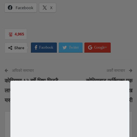
Facebook
X
4,965
Facebook
Twitter
Google+
Share
Email
अघिको समाचार
अर्को समाचार
कोरियामा 12 बर्षे भिषा छिट्टै
कोरियाबाट फर्किएका एक
लागू हुन सक्ने, नयाँ नियम
युवकको बस यात्रामा नौ लाख
यस्तो छ ।
चोरी
YOU MIGHT ALSO LIKE