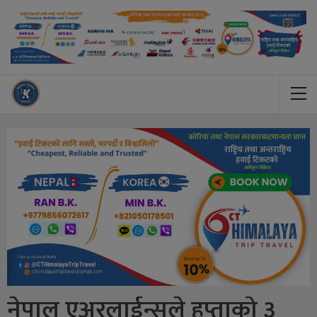
नेपाल एअरलाईन्सले हप्ताको ३