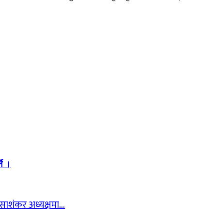
ने ।
न साशंकर अध्यक्षमा…