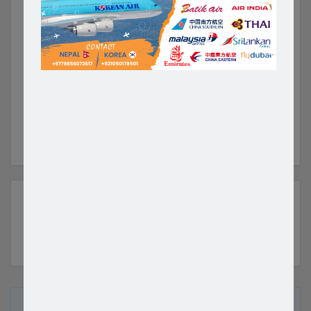
मुक्तक प्रतिष्ठान दक्षिण कोरिया
शिक्षिकामाथि जातीय विभेद गर्ने
को आयोजनामा ‘बृहत् साहित्य
प्रधानाध्यापकलाई नौ महिना कैद,
मेला 2026’ कार्यक्रम…
७५ हजार रुपैया…
PREV
NEXT
COMMENTS