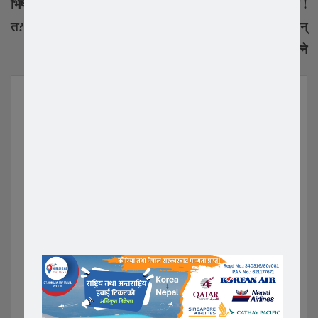
भिषा थपिने,क कस्को थपिन्छ
पनि भेटियो ओमिक्रोन !
त? हेर्नुहोस।
सिओल शहर भरि फैलिएको हुन्
सक्ने
YOU MIGHT ALSO LIKE
All
विश्वकर्मा समाज दक्षिण
बिश्वकर्मा समाज दक्षिण
कोरियाको तेस्रो अधिवेशन सम्पन्न,
कोरियाको तेस्रो अधिवेशन मार्च १
जीवन साशंकर अध्यक्षमा…
हुँदै,