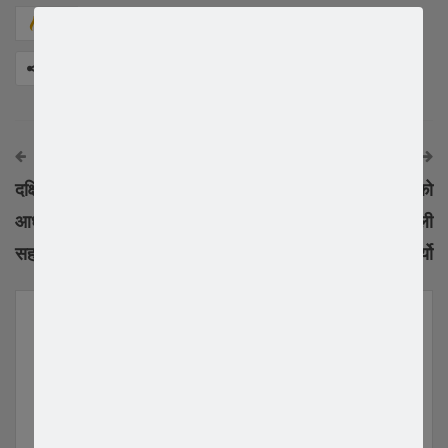
673
Facebook
Twitter
Google+
Share
अघिको समाचार
अर्को समाचार
दक्षिण कोरिया बाट सरस्वती
प्रचण्ड – नेपाल समुहको
आधारभूत विद्यालयलाई कम्प्यूटर
कोरिया कमिटिले ओली
सहयोग
समुहलाइ कारबाही गर्यो
YOU MIGHT ALSO LIKE
All