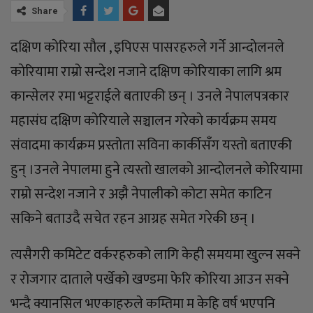
Share
दक्षिण काेरिया साैल , इपिएस पासरहरुले गर्ने आन्दाेलनले
काेरियामा राम्रो सन्देश नजाने दक्षिण काेरियाका लागि श्रम
कान्सेलर रमा भट्टराईले बताएकी छन् । उनले नेपालपत्रकार
महासंघ दक्षिण काेरियाले सञ्चालन गरेकाे कार्यक्रम समय
संवादमा कार्यक्रम प्रस्ताेता सविना कार्कीसँग यस्ताे बताएकी
हुन् ।उनले नेपालमा हुने त्यस्ताे खालकाे आन्दाेलनले काेरियामा
राम्रो सन्देश नजाने र अझै नेपालीकाे काेटा समेत काटिन
सकिने बताउदै सचेत रहन आग्रह समेत गरेकी छन् ।
त्यसैगरी कमिटेट वर्करहरुकाे लागि केही समयमा खुल्न सक्ने
र राेजगार दाताले पर्खेकाे खण्डमा फेरि काेरिया आउन सक्ने
भन्दै क्यानसिल भएकाहरुले कम्तिमा म केहि वर्ष भएपनि