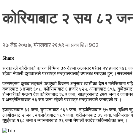
कोरियाबाट २ सय ८२ जना 
902
२७ जेष्ठ २०७७, मंगलवार २१:५९
मा प्रकाशित
Share
सरकारले कोरोनाको कारण विभिन्न ३० देशमा अलपत्र परेका २४ हजार १४८ जना न
रहेका नेपाली दूतावासले परराष्ट्र मन्त्रालयलाई उपलब्ध गराएका हुन् ।सरकारल
परराष्ट्रमा दूतावासहरुले पठाएकाे विवरण अनुसार खाडीका देश र मलेसियामा 
कतारबाट ३ हजार ६०८, मलेसियाबाट ६ हजार ४२५, ओमानबाट ६५६, कुवेतबाट २ 
रोजगारीको गन्तव्य देश कोरियाबाट २८२ जना, साइप्रसबाट ४७१ जना र जापानबाट
र अस्ट्रेलियाबाट १३ सय जना रहेको परराष्ट्र मन्त्रालयले जनाएको छ ।
इजरायलबाट ३९ जना, युगाण्डाबाट १६१ जना, नाइजेरियाबाट ९७ जना, दक्षिण स
लाओसबाट २ जना, बंगलादेशबाट १८० जना, श्रीलंकाबाट ३६ जना, पाकिस्तानबाट १२५
यूएईबाट १६८ जना र म्यानमारबाट २६ जना नेपाली स्वदेश फर्किसकेका छन् ।