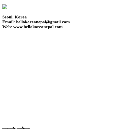
Seoul, Korea
Email: hellokoreanepal@gmail.com
Web: www.hellokoreanepal.com