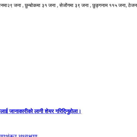
वनमा२९ जना , छुन्बोकमा ३१ जना , सेजोंगमा ३९ जना , छुङ्गनाम ११५ जना, ठेजना
 सबैलाई जानाकारीको लागी शेयर गरिदिनुहोला।