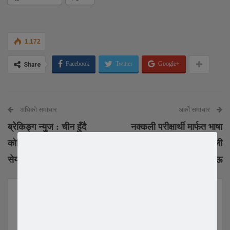
1,172
Facebook
Twitter
Google+
Share
अघिको समाचार
अर्को समाचार
ब्रेकिङ्ग न्युज : चीन हुँदै
नक्कली परीक्षार्थी मार्फत भाषा
कोरिया प्रवेश निषेध ,सक्दो
पास गरी कोरिया आएका नेपाली
सेयर गरेर नेपाली सम्म पुर्याउ
धमाधम पक्राऊ
YOU MIGHT ALSO LIKE
All